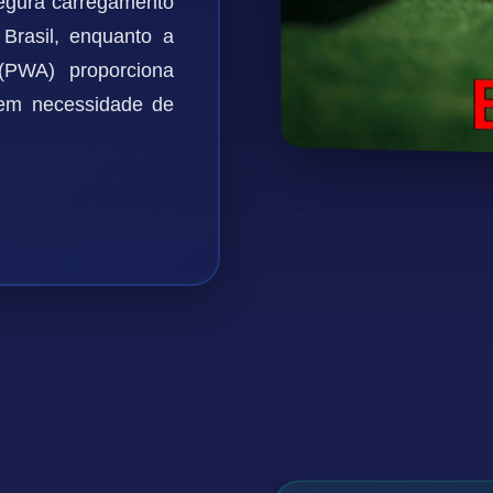
segura carregamento
Brasil, enquanto a
(PWA) proporciona
 sem necessidade de