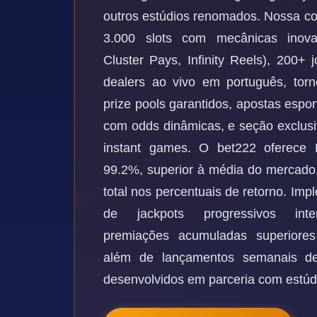
outros estúdios renomados. Nossa col
3.000 slots com mecânicas inov
Cluster Pays, Infinity Reels), 200
dealers ao vivo em português, tor
prize pools garantidos, apostas espo
com odds dinâmicas, e seção exclusi
instant games. O bet222 oferece 
99.2%, superior à média do mercado
total nos percentuais de retorno. Im
de jackpots progressivos int
premiações acumuladas superiore
além de lançamentos semanais de 
desenvolvidos em parceria com estúdi