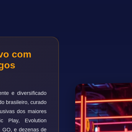
ivo com
ogos
te e diversificado
 brasileiro, curado
lusivas dos maiores
ic Play, Evolution
n GO, e dezenas de