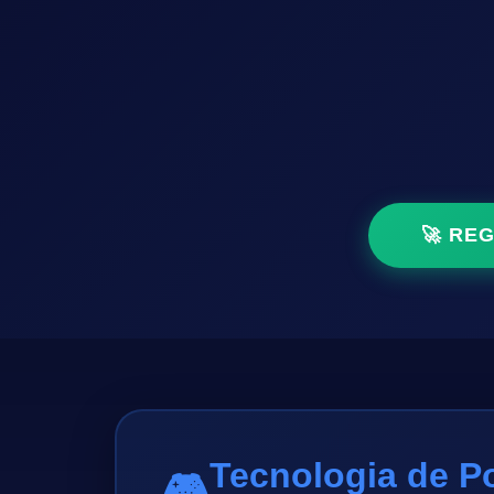
🚀 RE
Tecnologia de P
🎮