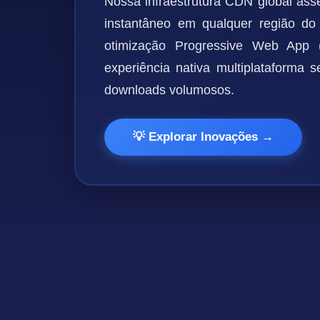
Nossa infraestrutura CDN global as
instantâneo em qualquer região do 
otimização Progressive Web App 
experiência nativa multiplataforma
downloads volumosos.
💡 Explorar Inovações →