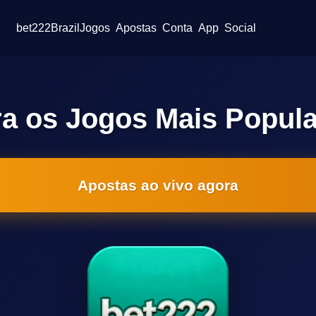
bet222
Brazil
Jogos
Apostas
Conta
App
Social
ra os Jogos Mais Popula
Apostas ao vivo agora