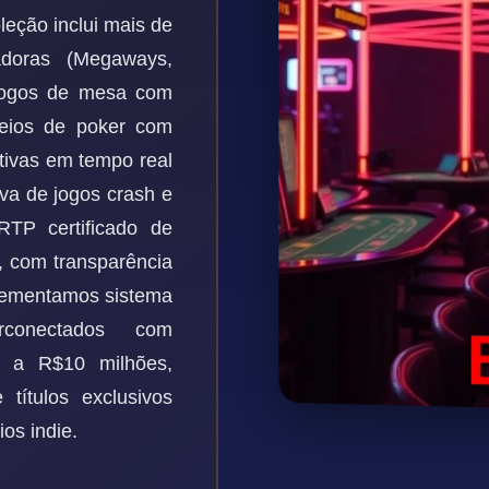
eção inclui mais de
adoras (Megaways,
+ jogos de mesa com
neios de poker com
rtivas em tempo real
va de jogos crash e
RTP certificado de
, com transparência
plementamos sistema
erconectados com
s a R$10 milhões,
títulos exclusivos
os indie.